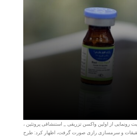
، مسعود سلیمانی ظهر دوشنبه در کنفرانس خبری با محوریت رونمایی از اولین واکسن تزریقی _ استنشاقی پروتئین
 در مؤسسه تحقیقات و سرمسازی رازی صورت گرفت، اظهار کرد: طرح