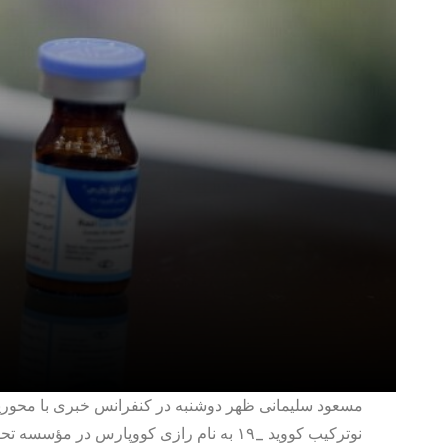
نوترکیب کووید _۱۹ به نام رازی کووپارس