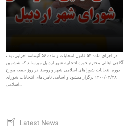
، در اجرای ماده ۵۴ قانون انتخابات و ماده ۵۶ آئیننامه اجرایی، به
آگاهی اهالی محترم حوزه انتخابیه شهر اردبیل میرساند که ششمین
دوره انتخابات شوراهای اسلامی شهر و روستا در روز جمعه مورخ
۲۸/‏۰۳/‏۱۴۰۰‬ برگزار میشود و اسامی نامزدهای انتخابات شورای
اسلامی…
Latest News