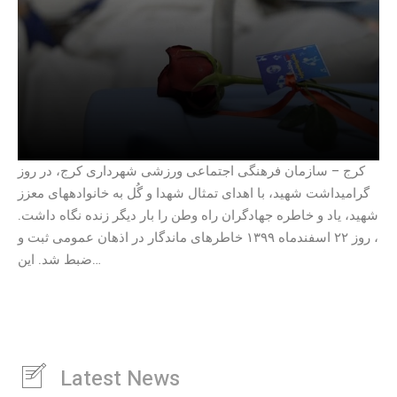
کرج – سازمان فرهنگی اجتماعی ورزشی شهرداری کرج، در روز
گرامیداشت شهید، با اهدای تمثال شهدا و گُل به خانوادههای معزز
شهید، یاد و خاطره جهادگران راه وطن را بار دیگر زنده نگاه داشت.
، روز ۲۲ اسفندماه ۱۳۹۹ خاطرهای ماندگار در اذهان عمومی ثبت و
ضبط شد. این…
Latest News