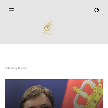
سوءقصد نافرجام به جان
رئیسجمهور صربستان
February 8, 2021