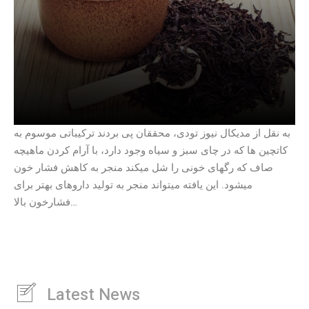
به نقل از مدیکال نیوز تودی، محققان پی بردند ترکیباتی موسوم به
کاتچین ها که در چای سبز و سیاه وجود دارد، با آرام کردن ماهیچه
صاف که رگهای خونی را شل میکند منجر به کاهش فشار خون
میشود. این یافته میتواند منجر به تولید داروهای بهتر برای
فشارخون بالا…
Latest News